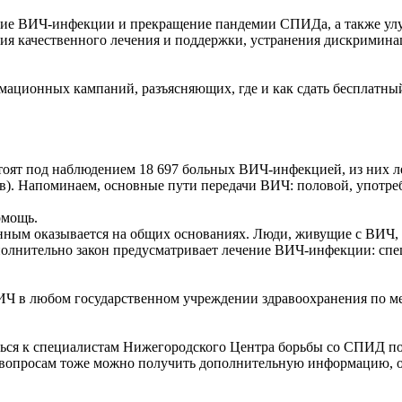
ние ВИЧ-инфекции и прекращение пандемии СПИДа, а также улу
ия качественного лечения и поддержки, устранения дискримина
мационных кампаний, разъясняющих, где и как сдать бесплатный 
тоят под наблюдением 18 697 больных ВИЧ-инфекцией, из них леч
ев). Напоминаем, основные пути передачи ВИЧ: половой, употре
омощь.
ым оказывается на общих основаниях. Люди, живущие с ВИЧ, 
Дополнительно закон предусматривает лечение ВИЧ-инфекции: 
 в любом государственном учреждении здравоохранения по мес
ся к специалистам Нижегородского Центра борьбы со СПИД по 
 вопросам тоже можно получить дополнительную информацию, обра