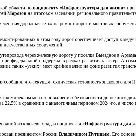
ской области по
нацпроекту «Инфраструктура для жизни»
при 
гей Морозов
на итоговом заседании регионального правительств
и местная дорожная сеть» на ремонт дорог и мостовых сооружен
емонтированных в этом году дорог обеспечивает доступ к медуч
ов искусственных сооружений.
 путепровода через железную дорогу у поселка Выездное в Арзам
ри федеральной поддержке в рамках развития кластера Арзамас
нение таких «узких» мест крайне важно на фоне развития трансп
ов
сообщил, что текущая техническая готовность знакового для Н
ти с комплексом мер по повышению безопасности дорожного дви
на 22,5% в сравнении с аналогичным периодом 2024-го, а число
я одной из ключевых задач нацпроекта
«Инфраструктура для ж
рован президентом России
Владимиром Путиным
. Его основ