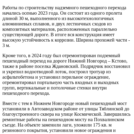
Работы по строительству надземного пешеходного перехода
начались осенью 2023 года. Он состоит из одного пролета
длиной 30 м, выполненного из высокотехнологичных
алюминиевых сплавов, и двух лестничных сходов из
композитных материалов, расположенных параллельно
существующей дороге. В итоге вся конструкция имеет
высокую устойчивость к коррозии. Ширина прохожей части -
3 м.
Кроме того, в 2024 году
был отремонтирован подземный
пешеходный переход на дороге Нижний Новгород – Кстово,
также в районе поселка Ждановский.
Подрядчик восстановил
и укрепил водоотводной лоток, построил тротуар из
асфальтобетона и установил перильное ограждение,
отремонтировал портальную часть входных и выходных
групп, вертикальные и потолочные стенки внутри
пешеходного перехода.
Вместе с тем в Нижнем Новгороде новый пешеходный мост
установили в Автозаводском районе от улицы Тяблинской до
благоустроенного сквера на улице Космической. Завершились
ремонтные работы на пешеходном мосту на Похвалинском
съезде. На объекте заменили лаги, уложили 175 кв. м
резинового покрытия, установили новое ограждения и