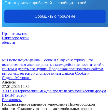
Столкнулись с проблемой — сообщите о ней!
Сообщить о проблеме
Правительство
Нижегородской
области
Мы используем файлы Cookie и Яндекс.Метрику. Это
позволяет нам анализировать взаимодействие посетителей с
сайтом и делать его лучше. Продолжая пользоваться сайтом,
вы соглашаетесь с использованием файлов Cookie и
Яндекс.Метрики.
Анонсы
27.01.2026 14:32
XXIX Петербургский международный экономический форум
(ПМЭФ 2026)
Все анонсы
Государственное казенное учреждение Нижегородской
области «Главное управление автомобильных дорог»