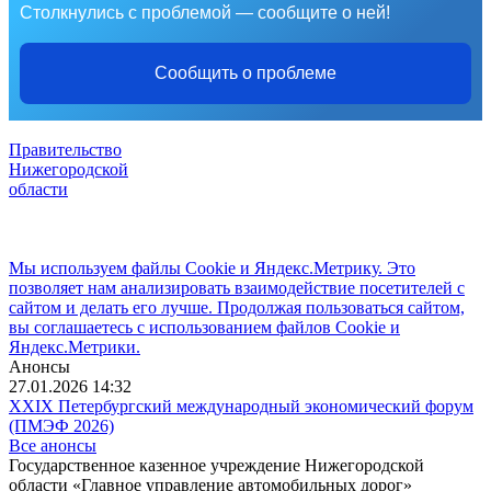
Столкнулись с проблемой — сообщите о ней!
Сообщить о проблеме
Правительство
Нижегородской
области
Мы используем файлы Cookie и Яндекс.Метрику. Это
позволяет нам анализировать взаимодействие посетителей с
сайтом и делать его лучше. Продолжая пользоваться сайтом,
вы соглашаетесь с использованием файлов Cookie и
Яндекс.Метрики.
Анонсы
27.01.2026 14:32
XXIX Петербургский международный экономический форум
(ПМЭФ 2026)
Все анонсы
Государственное казенное учреждение Нижегородской
области «Главное управление автомобильных дорог»