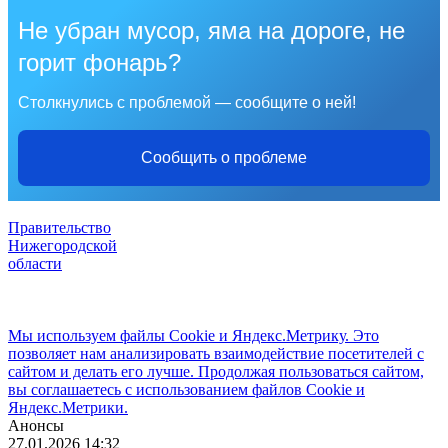
Не убран мусор, яма на дороге, не
горит фонарь?
Столкнулись с проблемой — сообщите о ней!
Сообщить о проблеме
Правительство
Нижегородской
области
Мы используем файлы Cookie и Яндекс.Метрику. Это
позволяет нам анализировать взаимодействие посетителей с
сайтом и делать его лучше. Продолжая пользоваться сайтом,
вы соглашаетесь с использованием файлов Cookie и
Яндекс.Метрики.
Анонсы
27.01.2026 14:32