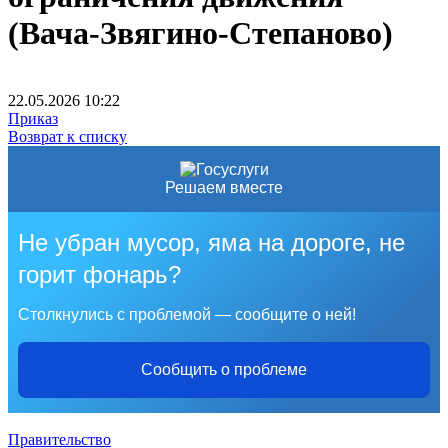
(Вача-Звягино-Степаново)
22.05.2026
10:22
Приказ
Возврат к списку
Решаем вместе
Не убран мусор, яма на дороге, не
горит фонарь?
Столкнулись с проблемой — сообщите о ней!
Сообщить о проблеме
Правительство