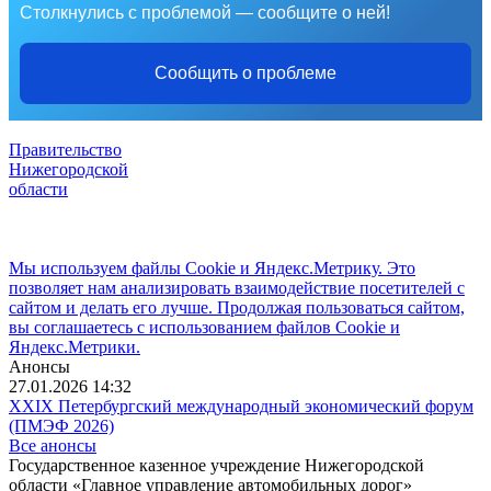
Столкнулись с проблемой — сообщите о ней!
Сообщить о проблеме
Правительство
Нижегородской
области
Мы используем файлы Cookie и Яндекс.Метрику. Это
позволяет нам анализировать взаимодействие посетителей с
сайтом и делать его лучше. Продолжая пользоваться сайтом,
вы соглашаетесь с использованием файлов Cookie и
Яндекс.Метрики.
Анонсы
27.01.2026 14:32
XXIX Петербургский международный экономический форум
(ПМЭФ 2026)
Все анонсы
Государственное казенное учреждение Нижегородской
области «Главное управление автомобильных дорог»