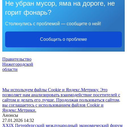
Не убран мусор, яма на дороге, не
горит фонарь?
Столкнулись с проблемой — сообщите о ней!
Сообщить о проблеме
Правительство
Нижегородской
области
Мы используем файлы Cookie и Яндекс.Метрику. Это
позволяет нам анализировать взаимодействие посетителей с
сайтом и делать его лучше. Продолжая пользоваться сайтом,
вы соглашаетесь с использованием файлов Cookie и
Яндекс.Метрики.
Анонсы
27.01.2026 14:32
XXIX Петербургский международный экономический форум