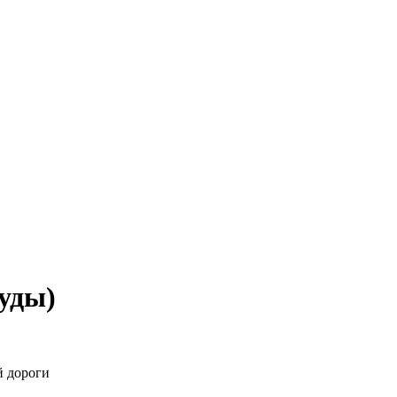
уды)
й дороги