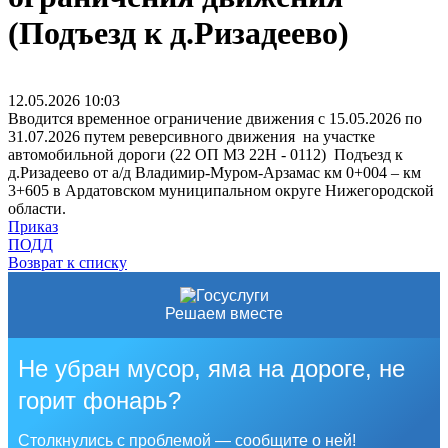
(Подъезд к д.Ризадеево)
12.05.2026
10:03
Вводится временное ограничение движения с 15.05.2026 по
31.07.2026 путем реверсивного движения на участке
автомобильной дороги (22 ОП МЗ 22Н - 0112) Подъезд к
д.Ризадеево от а/д Владимир-Муром-Арзамас км 0+004 – км
3+605 в Ардатовском муниципальном округе Нижегородской
области.
Приказ
ПОДД
Возврат к списку
Решаем вместе
Не убран мусор, яма на дороге, не
горит фонарь?
Столкнулись с проблемой — сообщите о ней!