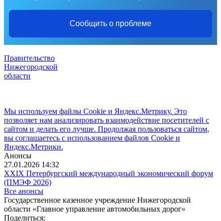
Сообщить о проблеме
Правительство
Нижегородской
области
Мы используем файлы Cookie и Яндекс.Метрику. Это
позволяет нам анализировать взаимодействие посетителей с
сайтом и делать его лучше. Продолжая пользоваться сайтом,
вы соглашаетесь с использованием файлов Cookie и
Яндекс.Метрики.
Анонсы
27.01.2026 14:32
XXIX Петербургский международный экономический форум
(ПМЭФ 2026)
Все анонсы
Государственное казенное учреждение Нижегородской
области «Главное управление автомобильных дорог»
Поделиться: