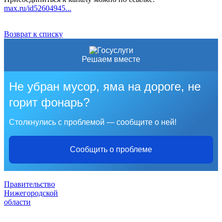
max.ru/id52604945...
Возврат к списку
Решаем вместе
Не убран мусор, яма на дороге, не
горит фонарь?
Столкнулись с проблемой — сообщите о ней!
Сообщить о проблеме
Правительство
Нижегородской
области